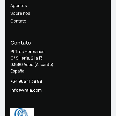
Agentes
Sobre nós
Contato
Contato
PI Tres Hermanas
C/ Sillería, 21 a 13
03680 Aspe (Alicante)
España
+34 966 11 38 88
info@vraia.com