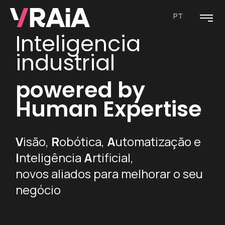
PT
Inteligencia
industrial
powered by
Human Expertise
V
isão,
R
obótica,
A
utomatização e
I
nteligência
A
rtificial,
novos aliados para melhorar o seu
negócio