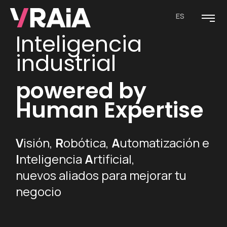
ES
Inteligencia
industrial
powered by
Human Expertise
V
isión,
R
obótica,
A
utomatización e
I
nteligencia
A
rtificial,
nuevos aliados para mejorar tu
negocio