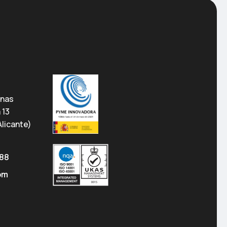
anas
a 13
licante)
 88
om