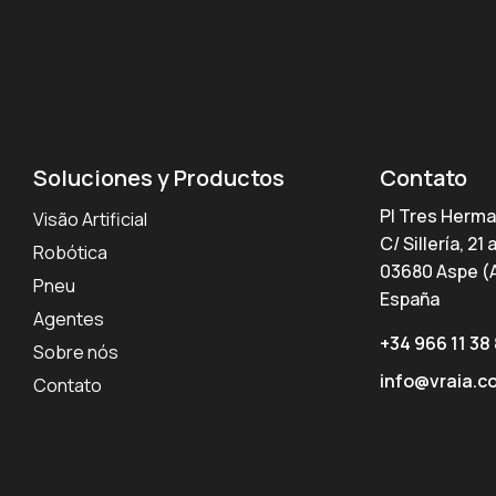
Soluciones y Productos
Contato
PI Tres Herm
Visão Artificial
C/ Sillería, 21 
Robótica
03680 Aspe (A
Pneu
España
Agentes
+34 966 11 38
Sobre nós
info@vraia.c
Contato