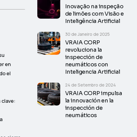
Inovação na inspeção
de limões com Visão e
Inteligência Artificial
30 de Janeiro de 2025
VRAIA CORP
revoluciona la
su
inspección de
er en
neumáticos con
Inteligencia Artificial
do el
24 de Setembro de 2024
VRAIA CORP impulsa
la innovación en la
 clave:
inspección de
neumáticos
ra