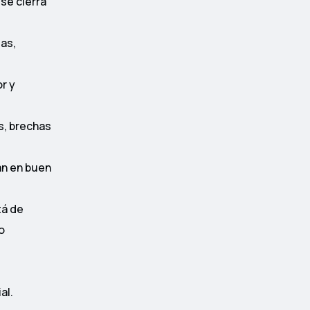
se cierra
as,
r y
s, brechas
an en buen
tá de
o
al.