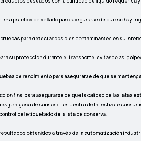
o productos deseados con la cantidad de líquido requerida y 
.
ten a pruebas de sellado para asegurarse de que no hay fug
pruebas para detectar posibles contaminantes en su interio
para su protección durante el transporte, evitando así golpe
ruebas de rendimiento para asegurarse de que se manteng
cción final para asegurarse de que la calidad de las latas es
riesgo alguno de consumirlos dentro de la fecha de consum
control del etiquetado de la lata de conserva.
esultados obtenidos a través de la automatización industri