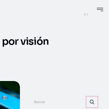
PT
 por visión
search