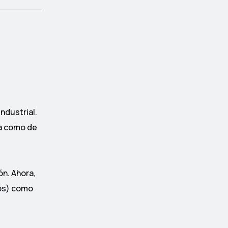
industrial.
ta como de
ón. Ahora,
tos) como