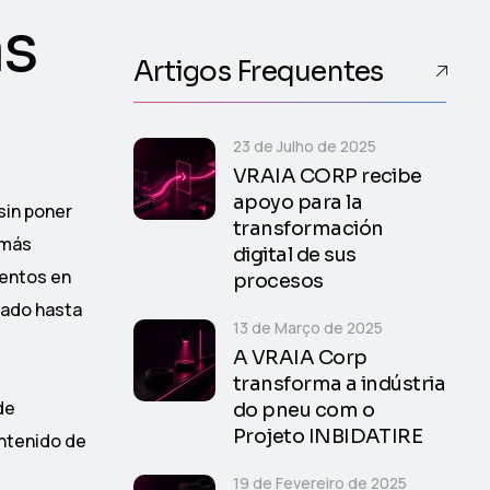
as
Artigos Frequentes
23 de Julho de 2025
VRAIA CORP recibe
apoyo para la
sin poner
transformación
 más
digital de sus
mentos en
procesos
tado hasta
13 de Março de 2025
A VRAIA Corp
transforma a indústria
de
do pneu com o
Projeto INBIDATIRE
ontenido de
19 de Fevereiro de 2025