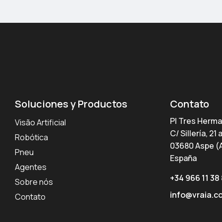
Soluciones y Productos
Contato
PI Tres Herm
Visão Artificial
C/ Sillería, 21 
Robótica
03680 Aspe (A
Pneu
España
Agentes
+34 966 11 38
Sobre nós
info@vraia.c
Contato