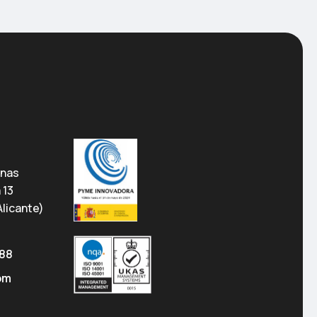
anas
a 13
licante)
 88
om